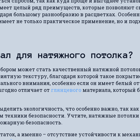
ться спросом, так как куда проще и выгоднее устан
меет целый ряд преимуществ, которые позволяют с
даря большому разнообразию в расцветках. Особен
н имеет не только практическое применение, но и по
иал для натяжного потолка?
ором может стать качественный натяжной потоло
иятную текстуру, благодаря которой такое покрыти
тального внимания, особенно если он имеет белый о
ыгодно отличает от
глянцевого
материала, который б
делить экологичность, что особенно важно, так ка
 техники безопасности. Учтите, натяжные потолки 
пожарную безопасность.
таток, а именно – отсутствие устойчивости к меха