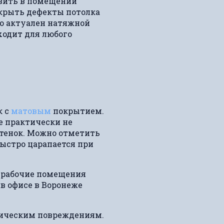
овить в помещении
крыть дефекты потолка
но актуален натяжной
дходит для любого
к с
матовым
покрытием.
е практически не
ттенок. Можно отметить
ыстро царапается при
к рабочие помещения
в офисе в Воронеже
ническим повреждениям.