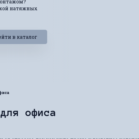
монтажом?
вкой натяжных
йти в каталог
фиса
 для офиса