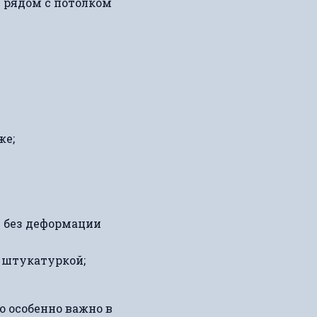
ь рядом с потолком
же;
е без деформации
 штукатуркой;
о особенно важно в