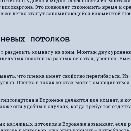
 стильно, удобно и модно. Особенности их монтаж
гипсокартона. Это позволяет сэкономить время и с
онеже легко станут запоминающейся изюминкой лю
вневых потолков
т разделить комнату на зоны. Монтаж двухуровнев
дельных полотен на разных высотах, уровнях. Вмес
вать, что пленка имеет свойство перегибаться. Из-
глов. Пленка в таких местах может сморщиваться.
гипсокартона в Воронеже делаются для комнат, в к
акже они удобны в случаях, когда требуется отделк
х натяжных потолков в Воронеже возникает, если р
еталь в интерьер. Еще один вариант – потребность 