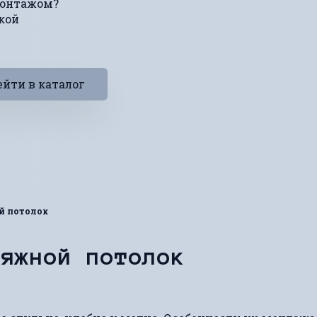
монтажом?
кой
йти в каталог
й потолок
тяжной потолок