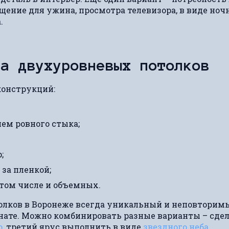
ение для ужина, просмотра телевизора, в виде ноч
.
ва двухуровневых потолков
конструкций:
ем ровного стыка;
;
за пленкой;
 том числе и объемных.
ков в Воронеже всегда уникальный и неповторимы
ате. Можно комбинировать разные варианты – сдел
ю
, третий ярус выполнить в виде
звездного неба
.