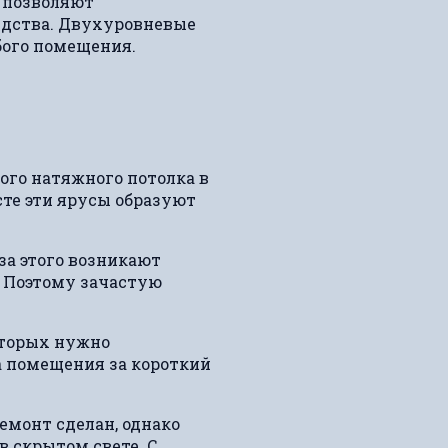
а позволяют
редства. Двухуровневые
бого помещения.
ого натяжного потолка в
те эти ярусы образуют
за этого возникают
 Поэтому зачастую
оторых нужно
а помещения за короткий
емонт сделан, однако
в скрытом свете. С